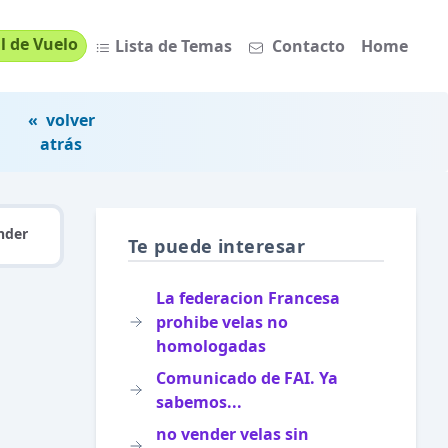
l de Vuelo
Lista de Temas
Contacto
Home
« volver
atrás
nder
Te puede interesar
La federacion Francesa
prohibe velas no
homologadas
Comunicado de FAI. Ya
sabemos...
no vender velas sin