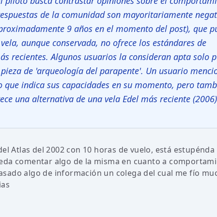
El piloto busca contrastar opiniones sobre el comportam
s respuestas de la comunidad son mayoritariamente negat
(aproximadamente 9 años en el momento del post), que p
a vela, aunque conservada, no ofrece los estándares de
ás recientes. Algunos usuarios la consideran apta solo 
pieza de 'arqueología del parapente'. Un usuario menci
lo que indica sus capacidades en su momento, pero tamb
ece una alternativa de una vela Edel más reciente (2006)
del Atlas del 2002 con 10 horas de vuelo, está estupénda
ueda comentar algo de la misma en cuanto a comportam
 pasado algo de información un colega del cual me fío mu
ias