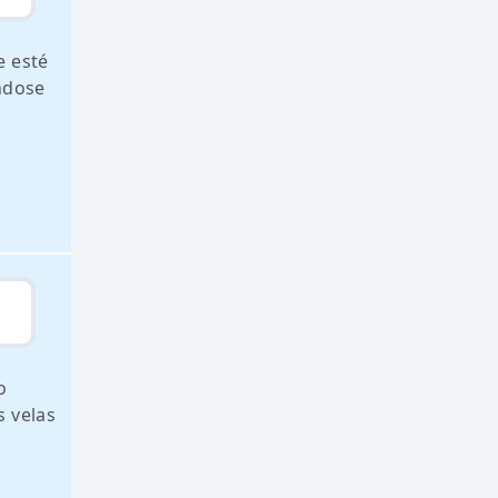
e esté
ndose
o
s velas