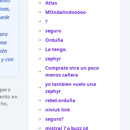
iento
Atlas
ivas,
MOndalindooooo
uede
?
seguro
para
Orduña
ona
La tengo.
ién
zephyr
 y con
Comprate otra un poco
menos cañera
yo tambien vuelo una
 pero
zephyr
iento en
rebel-orduña
cho,
niviuk link
seguro?
mistral 7 o buzz z4