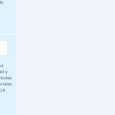
do
na
ad y
 todas
riales
 LA